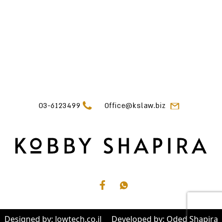
03-6123499
Office@kslaw.biz
Designed by:
lowtech.co.il
Developed by:
Oded Shapira