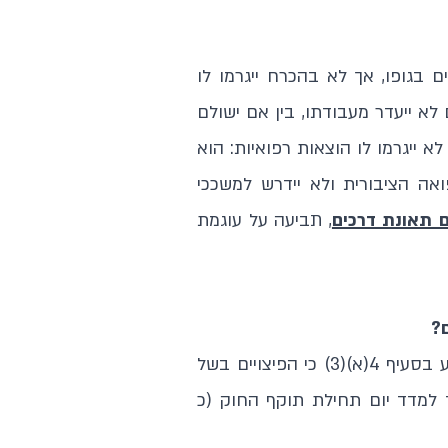
 בגופו, אך לא בהכרח ייגרמו לו
לא ייעדר מעבודתו, בין אם ישולם
א ייגרמו לו הוצאות רפואיות: הוא
אה הציבורית ולא יידרש למשככי
ם תאונת דרכים
, תביעה על עוגמת
?
חוק הפיצויים לנפגעי תאונות הדרכים (חוק הפלת"ד), קבע בסעיף 4(א)(3) כי הפיצויים בשל
ד למדד יום תחילת תוקף החוק (כ