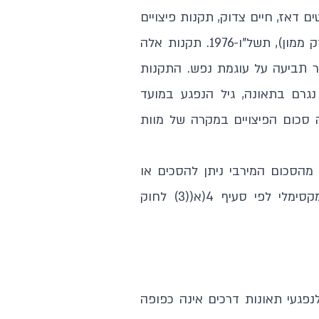
דאז, חיים צדוק, תקנות פיצויים
לנפגעי תאונות דרכים (חישוב פיצויים בשל נזק שאינו נזק ממון), תשל"ו-1976. תקנות אלה
בור תביעה על עוגמת נפש. התקנות
גרם בתאונה, גיל הנפגע במועד
 סכום הפיצויים במקרה של מוות
התקנות אף קבעו כי ככל והנוסחה נותנת פחות מ 10% מהסכום המירבי ניתן להסכים או
לפסוק בגין נזק לא ממוני סכום עד 10% מהסכום המקסימלי לפי סעיף 4(א((3) לחוק
נפגעי תאונות דרכים אינה כפופה