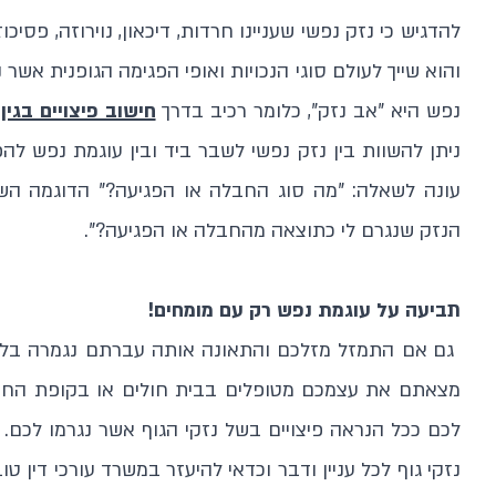
להדגיש כי נזק נפשי שעניינו חרדות, דיכאון, נוירוזה, פסיכוז
והוא שייך לעולם סוגי הנכויות ואופי הפגימה הגופנית אשר
נפש היא "אב נזק", כלומר רכיב בדרך
חישוב פיצויים בגין 
ניתן להשוות בין נזק נפשי לשבר ביד ובין עוגמת נפש ל
עונה לשאלה: "מה סוג החבלה או הפגיעה?" הדוגמה השנ
הנזק שנגרם לי כתוצאה מהחבלה או הפגיעה?".
תביעה על עוגמת נפש רק עם מומחים!
גם אם התמזל מזלכם והתאונה אותה עברתם נגמרה בלא
מצאתם את עצמכם מטופלים בבית חולים או בקופת החולי
לכם ככל הנראה פיצויים בשל נזקי הגוף אשר נגרמו לכם.
נזקי גוף לכל עניין ודבר וכדאי להיעזר במשרד עורכי דין טוב