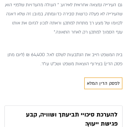
גם העירייה נמצאה אחראית לאירוע: " העולה מהעדויות שלפניי הוא,
שהעירייה לא פעלה כרשות סבירה כדוגמתה, במובן זה שלא דאגה
לקיומו של מצע רך מתחת למתקן וראתה לנכון לגזום את אותו
ענף הסמוך למתקן רק לאחר התאונה."
בית המשפט חייב את הנתבעות לשלם לא.ל. 64,400 ₪ (ליום מתן
פסק הדין) בצירוף הוצאות משפט ושכ"ט עו"ד.
לפסק הדין המלא
להערכת סיכויי תביעתך ושוויה, קבע
פגישת ייעוץ: