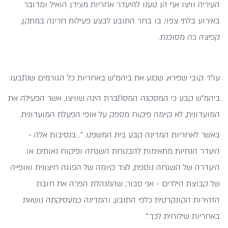
העיריה וויצו אף הן טענו להיעדר אחריות מצידן הואיל ומדובר
באירוע בלתי צפוי, בו בחר התובע לבצע פעילות חריגה במתקן,
קפיצה כה מסוכנת.
עו"ד קובי שפירא, שכנע את ביהמ"ש באחריות כל הגורמים שנתבעו:
ביהמ"ש קבע כי המסקנה המסתברת הינה שוויצו, אשר הפעילה את
המועדונית, לא קיימה פיקוח מספק על אופי הפעלת המועדונית.
באשר לאחריות המדינה קבע בית המשפט: "...בנסיבות אלה -
היעדר הנחיות מתאימות להבטחת השגחה ופיקוח נאותים או
היעדרה של השגחה נוספת, לצד קיומה של הפוגה חיצונית ואופייה
של קבוצת הילדים - אני סבור, שהמנהלת הפרה את חובת
הזהירות הקונקרטית כלפי התובע, והמדינה כמעסיקתה נושאת
באחריות שילוחית לכך."