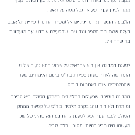
מקביל לקרקע. באחד הימים טיפס א.ל. על מתקן הסולם, קפץ
ממנו לכיוון ענף העץ, אך נפל מטה על ראשו.
התביעה הוגשה נגד מדינת ישראל (משרד החינוך), עיריית תל אביב
בעלת שטח בית הספר ונגד ויצ"ו שהפעילה אותה שעה מועדונית
בה שהה א.ל..
לטענת המדינה, אין היא אחראית על אירוע התאונה, הואיל וזו
התרחשה לאחר שעות פעילות ביה"ס, בתום הלימודים, שעה
שהתלמידים אינם באחריות ביה"ס.
המדינה הוסיפה, שפעילות התלמידים במתקן הסולם היא סבירה
ומותרת ולא היה נוהג בקרב תלמידי ביה"ס של קפיצה ממתקן
הסולם לעבר ענף העץ. לטענתה, התובע הוא שהתרשל, שכן
מעשהו היה חריג בהיותו מסוכן ובלתי סביר.