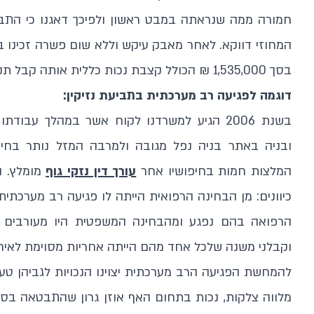
חמורה ממה שנראתה במבט ראשון ולפיכך דאגנו כי הת
המחוזי דווקא. לאחר מאבק עיקש וללא שום פשרה זכינו בפ
בסך 1,535,000 ₪ הכולל קצבת נכות כללית אותה קבל תקופה מסוימת.
דוגמה לפגיעה רב מערכתית בתביעת נזיקין:
בשנת 2006 הגיע למשרדנו לקוח אשר במהלך עבו
ובניה באתר בניה נפל מגובה ולמרבה המזל נותר בחיים
המלצות חמות בחיפושיו אחר
עורך דין נזקי גוף
מומלץ. ה
כיוונים: מן הבחינה הרפואית הייתה לו פגיעה רב מערכתי
הרפואה בהם נפגע ומהבחינה המשפטית היו מעורבים ב
וקבלני משנה שלכל אחד מהם הייתה אחריות מסוימת לאירו
להמחשת הפגיעה הרב מערכתית יצוינו הנכויות לגביהן טענו:
מלווה צלקות, נכות בתחום האף אוזן גרון שהתבטאה בסחר