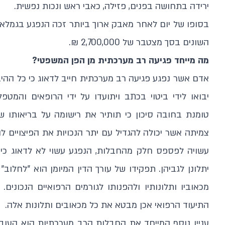
ירידה בתחושה בפנים, פזילה, כאבי ראש ונכות נפשית.
בסופו של יום לאחר מאבק ארוך ביותר זכה הנפגע בגמלאו
השונים בסך מצטבר של 2,700,000 ₪.
מה מייחד פגיעה רב מערכתית מן הפן המשפטי?
אדם אשר נפגע פגיעה רב מערכתית חייב לדאוג כי כל ההי
יבואו לידי ביטוי בכתב ויתועדו על ידי הרופאים והמט
טומנת בחובה סיכון כי תותיר את רישומה על בריאותו של
צמיתה אשר יכולה להגדיל עם יתר הנכויות את הפיצויים 
עשויה לפספס חלק מהחבלות, הנפגע עשוי לא לדאוג כי כ
יתלונן לגביהן. תפקידו של עורך הדין המיומן הוא "לחלו
מכאוביו ותלונותיו ולהפנותו לגורמים הרפואיים הנכונים.
התיעוד הרפואי אכן מבטא את כל מכאובים ותלונות אלה.
עניין נוסף המייחד את החבלות הרב מערכתיות הוא העובד