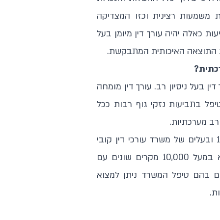
 משמעות רצינית וכזו המצדיקה
ות כאלה יהיה עורך דין מיומן בעל
גת התוצאה האיכותית המתבקשת.
רכתית?
ן בעל ניסיון רב. עורך דין מומחה
יפל בתביעות נזקי גוף רבות ככל
רב מערכתיות.
עורך דין קובי שפירא עוסק בתחום נזקי הגוף משנת 1996 ובעלים של משרד עורכי דין קובי
שפירא משנת 1998. עד היום טיפל עורך דין קובי שפירא במעל 10,000 מקרים שונים עם
450,000,000 ₪. בין המקרים בהם טיפל המשרד ניתן למצוא
ת.